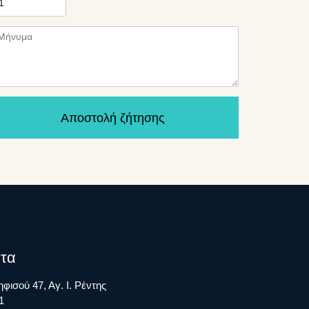
Αποστολή ζήτησης
τα
φισού 47, Αγ. Ι. Ρέντης
1