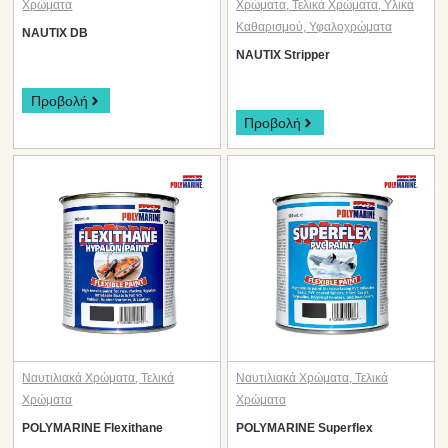
Χρώματα
Χρώματα
,
Τελικά Χρώματα
,
Υλικά
Καθαρισμού
,
Υφαλοχρώματα
NAUTIX DB
NAUTIX Stripper
Προβολή
Προβολή
Ναυτιλιακά Χρώματα
,
Τελικά
Ναυτιλιακά Χρώματα
,
Τελικά
Χρώματα
Χρώματα
POLYMARINE Flexithane
POLYMARINE Superflex