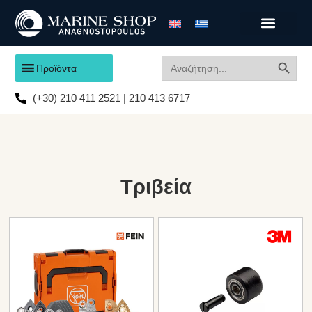
Search
Search
Προϊόντα
for:
(+30) 210 411 2521 | 210 413 6717
Τριβεία