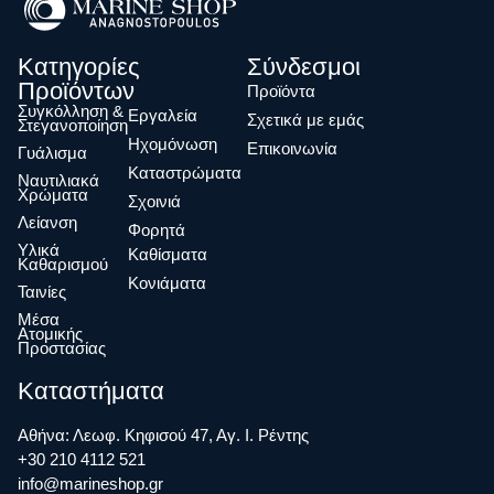
Κατηγορίες
Σύνδεσμοι
Προϊόντων
Προϊόντα
Συγκόλληση &
Eργαλεία
Σχετικά με εμάς
Στεγανοποίηση
Ηχομόνωση
Επικοινωνία
Γυάλισμα
Καταστρώματα
Ναυτιλιακά
Χρώματα
Σχοινιά
Λείανση
Φορητά
Υλικά
Καθίσματα
Καθαρισμού
Κονιάματα
Ταινίες
Μέσα
Ατομικής
Προστασίας
Καταστήματα
Αθήνα: Λεωφ. Κηφισού 47, Αγ. Ι. Ρέντης
+30 210 4112 521
info@marineshop.gr