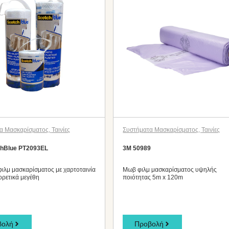
α Μασκαρίσματος
,
Ταινίες
Συστήματα Μασκαρίσματος
,
Ταινίες
chBlue PT2093EL
3M 50989
ιλμ μασκαρίσματος με χαρτοταινία
Μωβ φιλμ μασκαρίσματος υψηλής
ορετικά μεγέθη
ποιότητας 5m x 120m
βολή
Προβολή