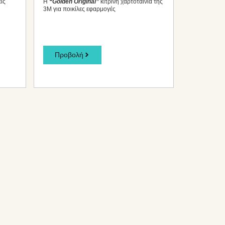
ις
Η
“Golden Original”
κίτρινη χαρτοταινία της
3M για ποικίλες εφαρμογές
Προβολή