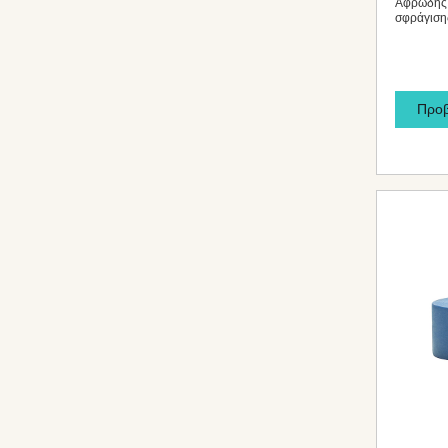
Αφρώδης 
σφράγιση
Προ