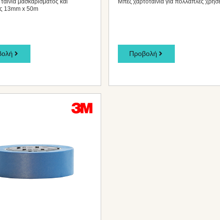
ταινία μασκαρίσματος και
Μπεζ χαρτοταινία για πολλαπλές χρήσε
ς 13mm x 50m
βολή
Προβολή