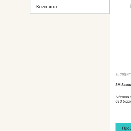
Κονιάματα
Συστήματ
3M Scot
Διάφανο φ
σε 3 διαφ
Προ