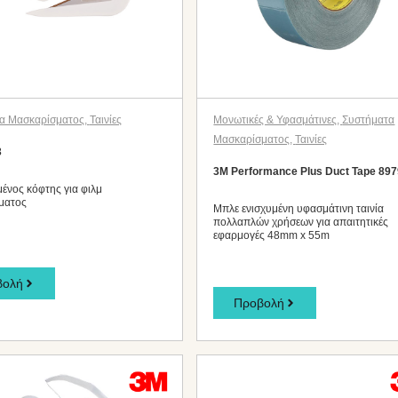
α Μασκαρίσματος
,
Ταινίες
Μονωτικές & Υφασμάτινες
,
Συστήματα
Μασκαρίσματος
,
Ταινίες
3
3M Performance Plus Duct Tape 89
μένος κόφτης για φιλμ
ματος
Μπλε ενισχυμένη υφασμάτινη ταινία
πολλαπλών χρήσεων για απαιτητικές
εφαρμογές 48mm x 55m
βολή
Προβολή