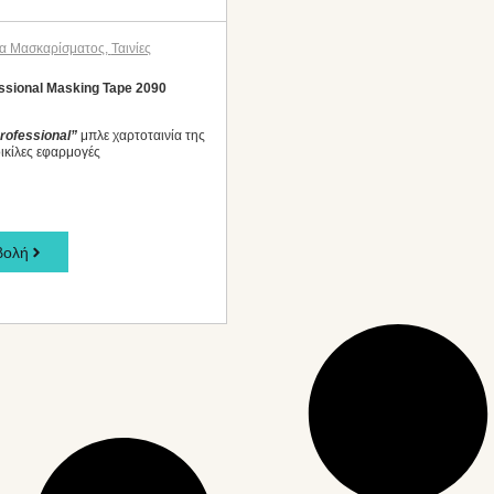
α Μασκαρίσματος
,
Ταινίες
ssional Masking Tape 2090
rofessional”
μπλε χαρτοταινία της
ικίλες εφαρμογές
βολή