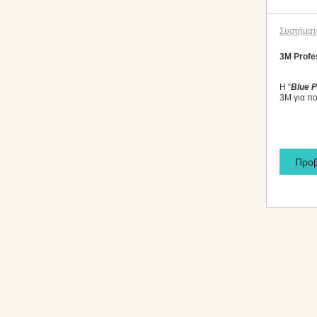
Συστήματ
3M Profe
Η “
Blue P
3M για πο
Προ