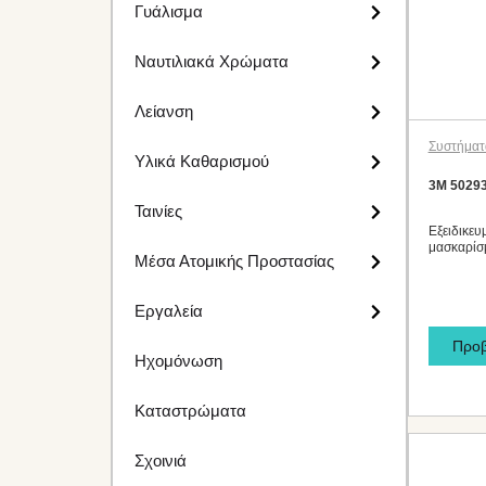
Γυάλισμα
Ναυτιλιακά Χρώματα
Λείανση
Συστήματ
Υλικά Καθαρισμού
3M 5029
Ταινίες
Εξειδικευ
μασκαρίσ
Μέσα Ατομικής Προστασίας
Εργαλεία
Προ
Ηχομόνωση
Καταστρώματα
Σχοινιά