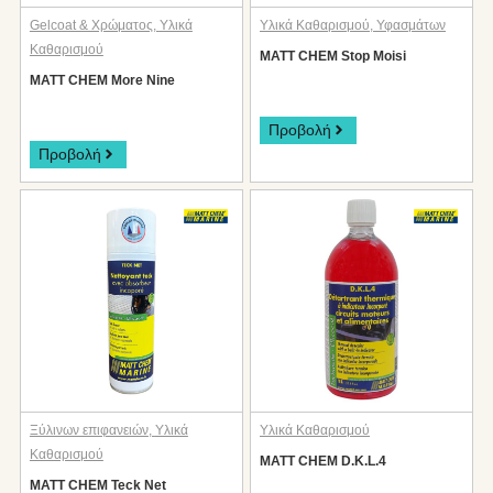
Gelcoat & Χρώματος
,
Υλικά
Υλικά Καθαρισμού
,
Υφασμάτων
Καθαρισμού
MATT CHEM Stop Moisi
MATT CHEM More Nine
Προβολή
Προβολή
Ξύλινων επιφανειών
,
Υλικά
Υλικά Καθαρισμού
Καθαρισμού
MATT CHEM D.K.L.4
MATT CHEM Teck Net