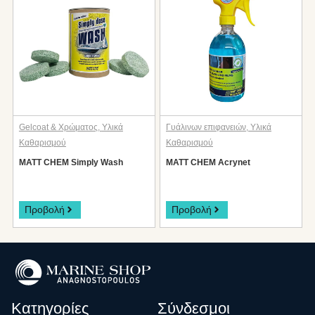
Gelcoat & Χρώματος
,
Υλικά
Γυάλινων επιφανειών
,
Υλικά
Καθαρισμού
Καθαρισμού
MATT CHEM Simply Wash
MATT CHEM Acrynet
Προβολή
Προβολή
Κατηγορίες
Σύνδεσμοι