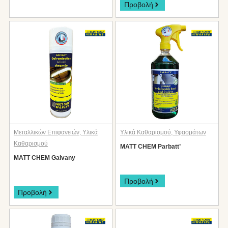
Προβολή
Μεταλλικών Επιφανειών
,
Υλικά
Υλικά Καθαρισμού
,
Υφασμάτων
Καθαρισμού
MATT CHEM Parbatt’
MATT CHEM Galvany
Προβολή
Προβολή