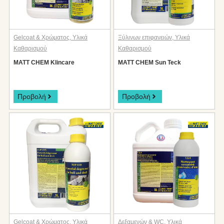
Gelcoat & Χρώματος
,
Υλικά
Ξύλινων επιφανειών
,
Υλικά
Καθαρισμού
Καθαρισμού
MATT CHEM Klincare
MATT CHEM Sun Teck
Προβολή
Προβολή
Gelcoat & Χρώματος
,
Υλικά
Δεξαμενών & WC
,
Υλικά