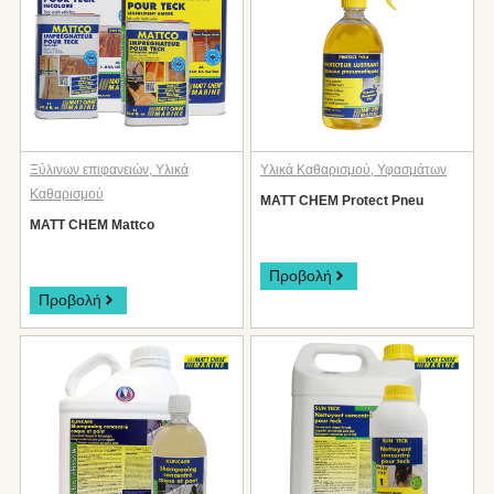
Ξύλινων επιφανειών
,
Υλικά
Υλικά Καθαρισμού
,
Υφασμάτων
Καθαρισμού
MATT CHEM Protect Pneu
MATT CHEM Mattco
Προβολή
Προβολή