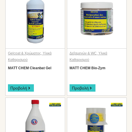
Gelcoat & Χρώματος
,
Υλικά
Δεξαμενών & WC
,
Υλικά
Καθαρισμού
Καθαρισμού
MATT CHEM Cleanbat Gel
MATT CHEM Bio-Zym
Προβολή
Προβολή