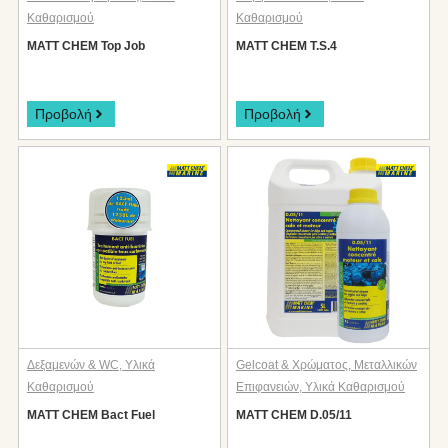
Καθαρισμού
Καθαρισμού
MATT CHEM Top Job
MATT CHEM T.S.4
Προβολή
Προβολή
Δεξαμενών & WC
,
Υλικά
Gelcoat & Χρώματος
,
Μεταλλικών
Καθαρισμού
Επιφανειών
,
Υλικά Καθαρισμού
MATT CHEM Bact Fuel
MATT CHEM D.05/11