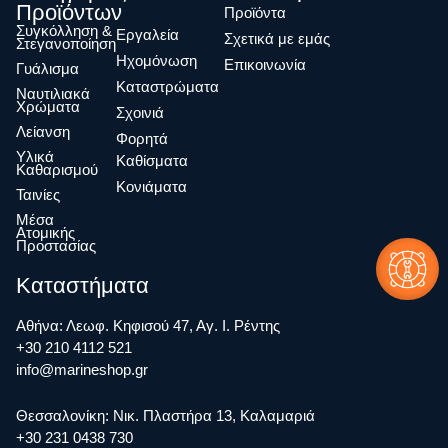
Προϊόντων
Προϊόντα
Συγκόλληση &
Eργαλεία
Σχετικά με εμάς
Στεγανοποίηση
Ηχομόνωση
Επικοινωνία
Γυάλισμα
Καταστρώματα
Ναυτιλιακά
Χρώματα
Σχοινιά
Λείανση
Φορητά
Υλικά
Καθίσματα
Καθαρισμού
Κονιάματα
Ταινίες
Μέσα
Ατομικής
Προστασίας
Καταστήματα
Αθήνα: Λεωφ. Κηφισού 47, Αγ. Ι. Ρέντης
+30 210 4112 521
info@marineshop.gr
Θεσσαλονίκη: Νικ. Πλαστήρα 13, Καλαμαριά
+30 231 0438 730