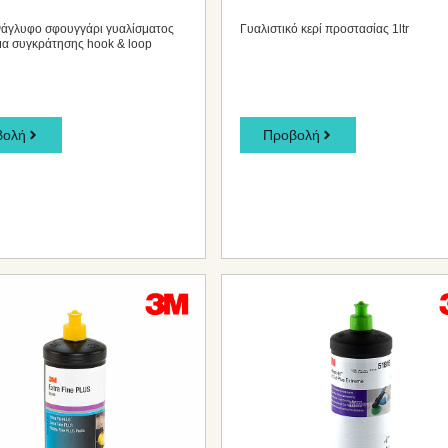
άγλυφο σφουγγάρι γυαλίσματος
Γυαλιστικό κερί προστασίας 1ltr
μα συγκράτησης hook & loop
βολή
Προβολή