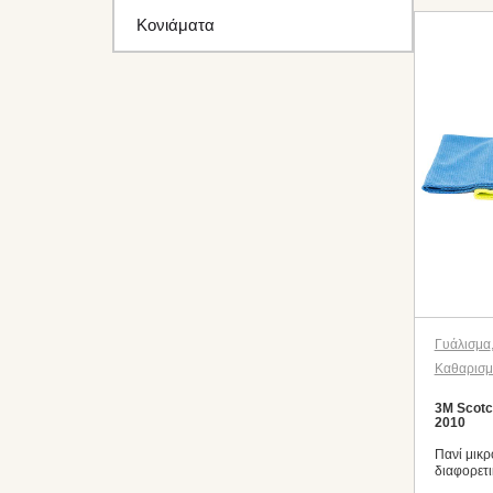
Κονιάματα
Γυάλισμα
Καθαρισ
3M Scotc
2010
Πανί μικ
διαφορετ