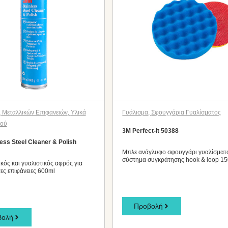
,
Μεταλλικών Επιφανειών
,
Υλικά
Γυάλισμα
,
Σφουγγάρια Γυαλίσματος
μού
3M Perfect-It 50388
ess Steel Cleaner & Polish
Μπλε ανάγλυφο σφουγγάρι γυαλίσματ
σύστημα συγκράτησης hook & loop 
κός και γυαλιστικός αφρός για
ες επιφάνειες 600ml
Προβολή
βολή