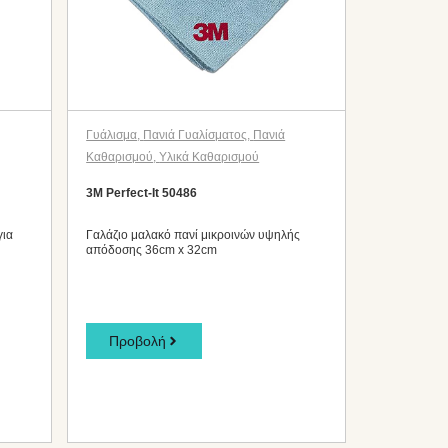
Γυάλισμα
,
Πανιά Γυαλίσματος
,
Πανιά
Καθαρισμού
,
Υλικά Καθαρισμού
e
3M Perfect-It 50486
για
Γαλάζιο μαλακό πανί μικροινών υψηλής
απόδοσης 36cm x 32cm
Προβολή