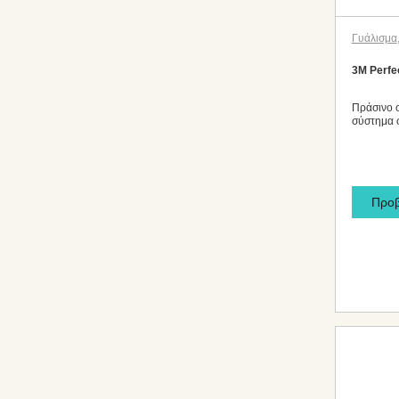
Γυάλισμα
3M Perfec
Πράσινο 
σύστημα 
Προ