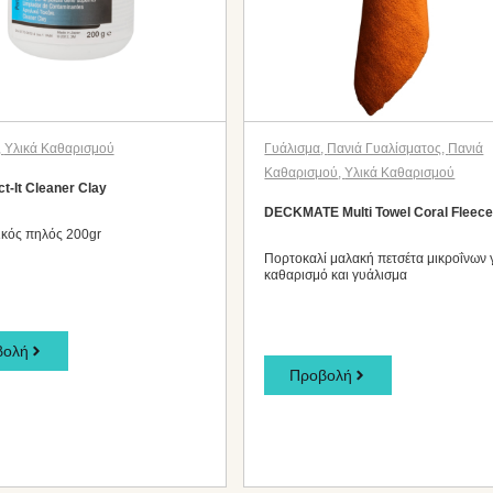
,
Υλικά Καθαρισμού
Γυάλισμα
,
Πανιά Γυαλίσματος
,
Πανιά
Καθαρισμού
,
Υλικά Καθαρισμού
t-It Cleaner Clay
DECKMATE Multi Towel Coral Fleec
ικός πηλός 200gr
Πορτοκαλί μαλακή πετσέτα μικροΐνων 
καθαρισμό και γυάλισμα
βολή
Προβολή