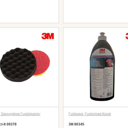
,
Σφουγγάρια Γυαλίσματος
Γυάλισμα
,
Γυαλιστικά Κεριά
t-It 09378
3M 80345