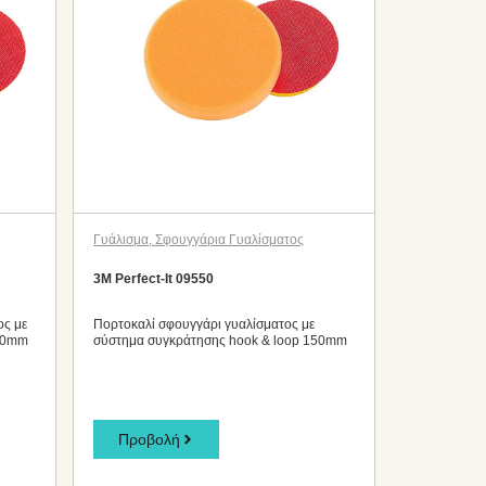
Γυάλισμα
,
Σφουγγάρια Γυαλίσματος
3M Perfect-It 09550
ος με
Πορτοκαλί σφουγγάρι γυαλίσματος με
150mm
σύστημα συγκράτησης hook & loop 150mm
Προβολή