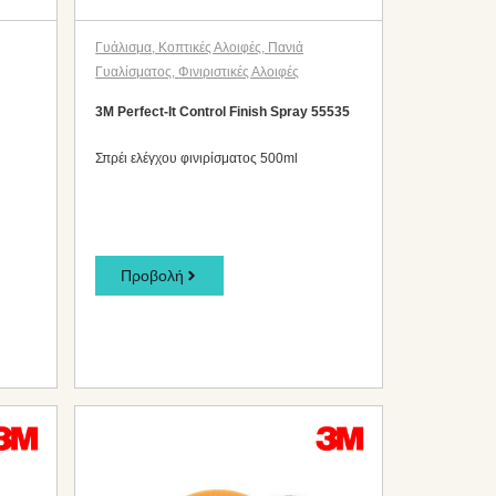
Γυάλισμα
,
Κοπτικές Αλοιφές
,
Πανιά
Γυαλίσματος
,
Φινιριστικές Αλοιφές
3M Perfect-It Control Finish Spray 55535
Σπρέι ελέγχου φινιρίσματος 500ml
Προβολή