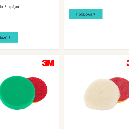
α: 5 τεμάχια
Προβολή
βολή