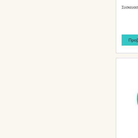
Συσκευασί
Προ