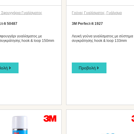
,
Σφουγγάρια Γυαλίσματος
Γούνες Γυαλίσματος
,
Γυάλισμα
t-It 50487
3M Perfect-It 1927
σφουγγάρι γυαλίσματος με
Λευκή γούνα γυαλίσματος με σύστημα
συγκράτησης hook & loop 150mm
συγκράτησης hook & loop 133mm
βολή
Προβολή