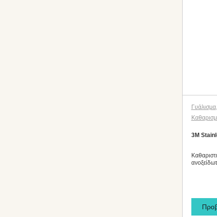
Γυάλισμα
Καθαρισ
3M Stainl
Καθαριστι
ανοξείδωτ
Προ