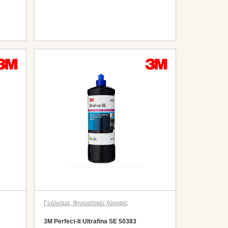
Γυάλισμα
,
Φινιριστικές Αλοιφές
3M Perfect-It Ultrafina SE 50383