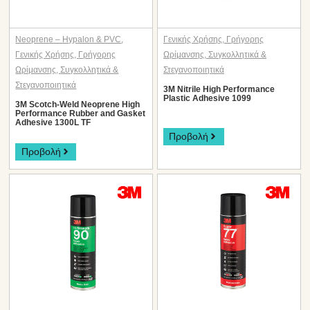
Neoprene – Hypalon & PVC
,
Γενικής Χρήσης
,
Γρήγορης
Γενικής Χρήσης
,
Γρήγορης
Ωρίμανσης
,
Συγκολλητικά &
Ωρίμανσης
,
Συγκολλητικά &
Στεγανοποιητικά
Στεγανοποιητικά
3M Nitrile High Performance
Plastic Adhesive 1099
3M Scotch-Weld Neoprene High
Performance Rubber and Gasket
Adhesive 1300L TF
Προβολή
Προβολή