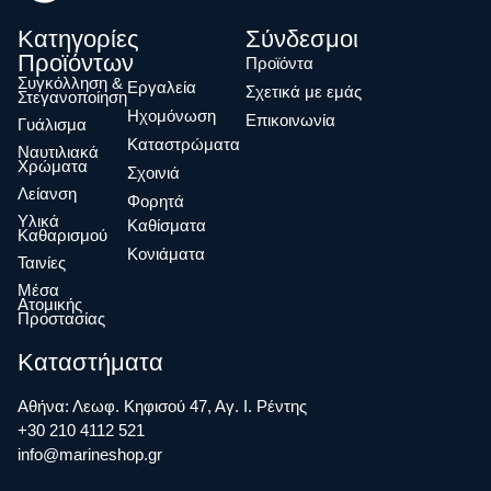
Κατηγορίες
Σύνδεσμοι
Προϊόντων
Προϊόντα
Συγκόλληση &
Eργαλεία
Σχετικά με εμάς
Στεγανοποίηση
Ηχομόνωση
Επικοινωνία
Γυάλισμα
Καταστρώματα
Ναυτιλιακά
Χρώματα
Σχοινιά
Λείανση
Φορητά
Υλικά
Καθίσματα
Καθαρισμού
Κονιάματα
Ταινίες
Μέσα
Ατομικής
Προστασίας
Καταστήματα
Αθήνα: Λεωφ. Κηφισού 47, Αγ. Ι. Ρέντης
+30 210 4112 521
info@marineshop.gr