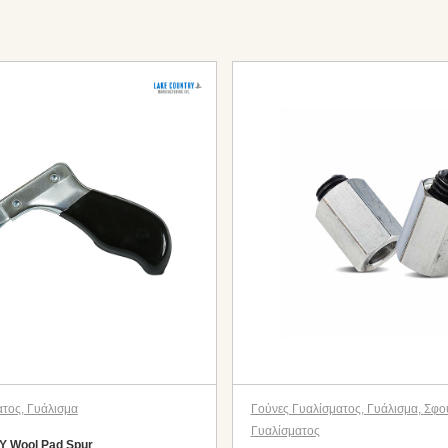
ατος
,
Γυάλισμα
Γούνες Γυαλίσματος
,
Γυάλισμα
,
Σφο
Γυαλίσματος
 Wool Pad Spur