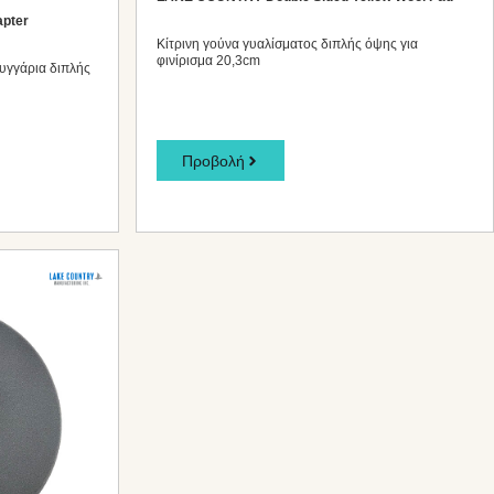
pter
Κίτρινη γούνα γυαλίσματος διπλής όψης για
φινίρισμα 20,3cm
υγγάρια διπλής
Προβολή