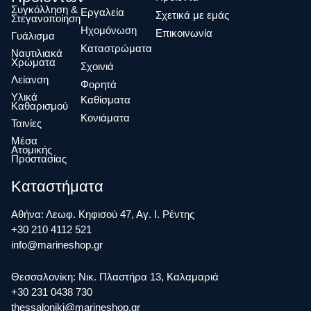
Συγκόλληση &
Eργαλεία
Σχετικά με εμάς
Στεγανοποίηση
Ηχομόνωση
Επικοινωνία
Γυάλισμα
Καταστρώματα
Ναυτιλιακά
Χρώματα
Σχοινιά
Λείανση
Φορητά
Υλικά
Καθίσματα
Καθαρισμού
Κονιάματα
Ταινίες
Μέσα
Ατομικής
Προστασίας
Καταστήματα
Αθήνα: Λεωφ. Κηφισού 47, Αγ. Ι. Ρέντης
+30 210 4112 521
info@marineshop.gr
Θεσσαλονίκη: Νικ. Πλαστήρα 13, Καλαμαριά
+30 231 0438 730
thessaloniki@marineshop.gr