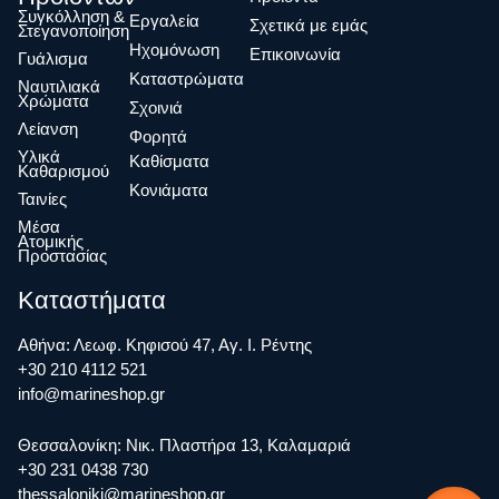
Συγκόλληση &
Eργαλεία
Σχετικά με εμάς
Στεγανοποίηση
Ηχομόνωση
Επικοινωνία
Γυάλισμα
Καταστρώματα
Ναυτιλιακά
Χρώματα
Σχοινιά
Λείανση
Φορητά
Υλικά
Καθίσματα
Καθαρισμού
Κονιάματα
Ταινίες
Μέσα
Ατομικής
Προστασίας
Καταστήματα
Αθήνα: Λεωφ. Κηφισού 47, Αγ. Ι. Ρέντης
+30 210 4112 521
info@marineshop.gr
Θεσσαλονίκη: Νικ. Πλαστήρα 13, Καλαμαριά
+30 231 0438 730
thessaloniki@marineshop.gr