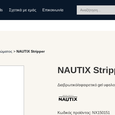
Search
ds
Σχετικά με εμάς
Επικοινωνία
for:
ρώματος
>
NAUTIX Stripper
NAUTIX Strip
Διαβρωτικό/αφαιρετικό gel υφαλ
Κωδικός προϊόντος: NX150151