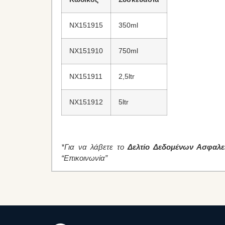
NX151915
350ml
NX151910
750ml
NX151911
2,5ltr
NX151912
5ltr
*Για να λάβετε το
Δελτίο Δεδομένων Ασφαλε
“Επικοινωνία”