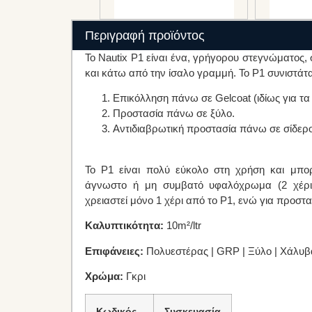
Περιγραφή προϊόντος
Το Nautix P1 είναι ένα, γρήγορου στεγνώματος,
και κάτω από την ίσαλο γραμμή. Το P1 συνιστάται 
Επικόλληση πάνω σε Gelcoat (ιδίως για τ
Προστασία πάνω σε ξύλο.
Αντιδιαβρωτική προστασία πάνω σε σίδερο
Το P1 είναι πολύ εύκολο στη χρήση και μ
άγνωστο ή μη συμβατό υφαλόχρωμα (2 χέρια
χρειαστεί μόνο 1 χέρι από το P1, ενώ για προστα
Καλυπτικότητα:
10m²/ltr
Επιφάνειες:
Πολυεστέρας | GRP | Ξύλο | Χάλυβ
Χρώμα:
Γκρι
Κωδικός
Συσκευασία