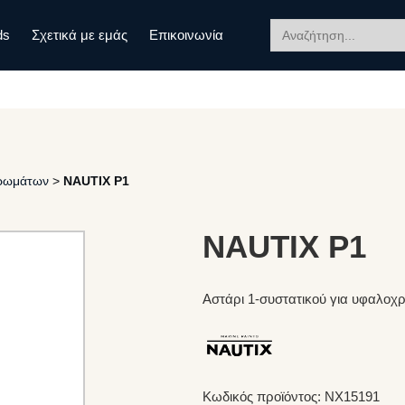
Search
ds
Σχετικά με εμάς
Επικοινωνία
for:
Χρωμάτων
>
NAUTIX P1
NAUTIX P1
Αστάρι 1-συστατικού για υφαλο
Κωδικός προϊόντος: NX15191