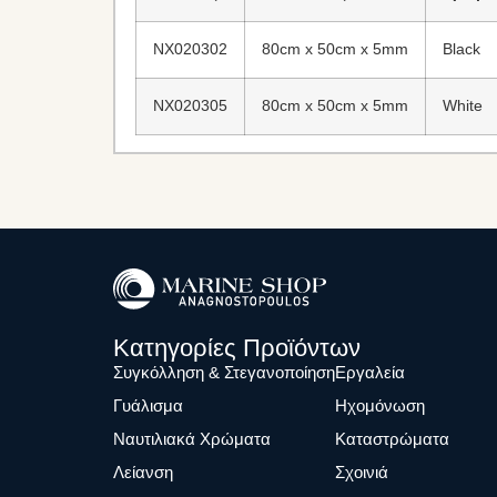
NX020302
80cm x 50cm x 5mm
Black
NX020305
80cm x 50cm x 5mm
White
Κατηγορίες Προϊόντων
Συγκόλληση & Στεγανοποίηση
Eργαλεία
Γυάλισμα
Ηχομόνωση
Ναυτιλιακά Χρώματα
Καταστρώματα
Λείανση
Σχοινιά