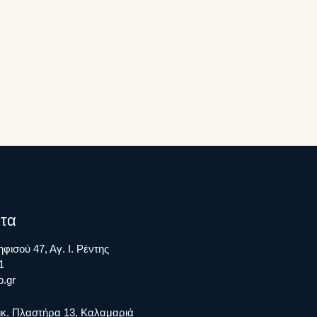
τα
φισού 47, Αγ. Ι. Ρέντης
1
.gr
ικ. Πλαστήρα 13, Καλαμαριά