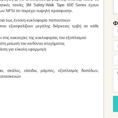
ητικές ταινίες 3M Safety-Walk Tape 600 Series έχουν
έδων NFSI ότι παρέχει «υψηλή πρόσφυση».
αφριά έως έντονη κυκλοφορία παπουτσιών
Φ
 που εξασφαλίζουν μεγάλης διάρκειας τριβή σε κάθε
ι στις κακουχίες της κυκλοφορίας του εξοπλισμού
στη μείωση του κινδύνου ατυχήματος
ίεση για εύκολη εφαρμογή
α, σκάλες, είσοδοι, ράμπες, εξοπλισμός δαπέδων,
 κατασκευών