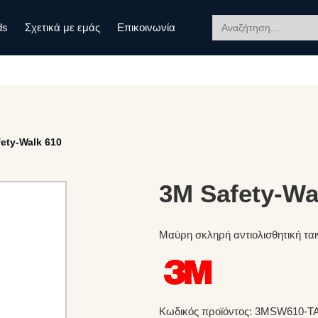
Search
ds
Σχετικά με εμάς
Επικοινωνία
for:
ety-Walk 610
3M Safety-Wa
Μαύρη σκληρή αντιολισθητική ται
Κωδικός προϊόντος: 3MSW610-T