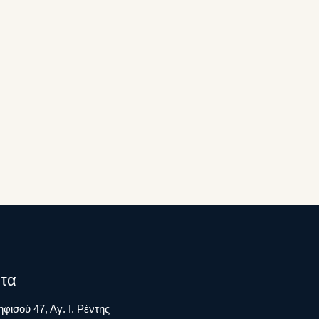
τα
φισού 47, Αγ. Ι. Ρέντης