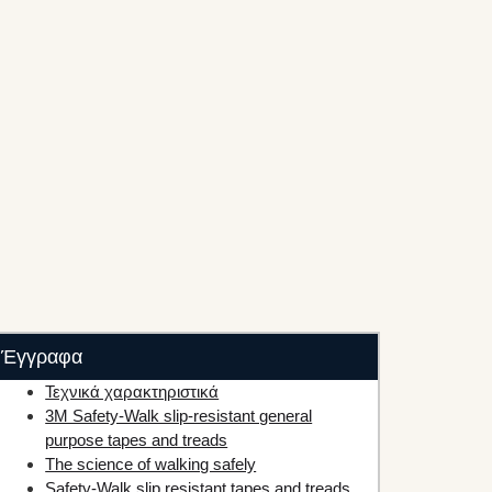
Έγγραφα
Τεχνικά χαρακτηριστικά
3M Safety-Walk slip-resistant general
purpose tapes and treads
The science of walking safely
Safety-Walk slip resistant tapes and treads