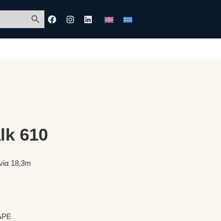
Search Button
lk 610
νία 18,3m
APE