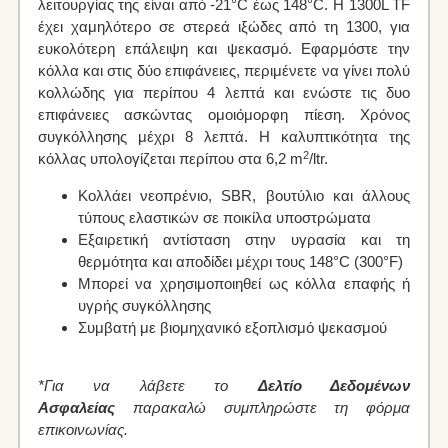
λειτουργίας της είναι από -21°C έως 148°C. Η 1300L TF
έχει χαμηλότερο σε στερεά ιξώδες από τη 1300, για
ευκολότερη επάλειψη και ψεκασμό. Εφαρμόστε την
κόλλα και στις δύο επιφάνειες, περιμένετε να γίνει πολύ
κολλώδης για περίπου 4 λεπτά και ενώστε τις δυο
επιφάνειες ασκώντας ομοιόμορφη πίεση. Χρόνος
συγκόλλησης μέχρι 8 λεπτά. Η καλυπτικότητα της
2
κόλλας υπολογίζεται περίπου στα 6,2 m
/ltr.
Κολλάει νεοπρένιο, SBR, βουτύλιο και άλλους
τύπους ελαστικών σε ποικίλα υποστρώματα
Εξαιρετική αντίσταση στην υγρασία και τη
θερμότητα και αποδίδει μέχρι τους 148°C (300°F)
Μπορεί να χρησιμοποιηθεί ως κόλλα επαφής ή
υγρής συγκόλλησης
Συμβατή με βιομηχανικό εξοπλισμό ψεκασμού
*Για να λάβετε το
Δελτίο Δεδομένων
Ασφαλείας
παρακαλώ συμπληρώστε τη φόρμα
επικοινωνίας.