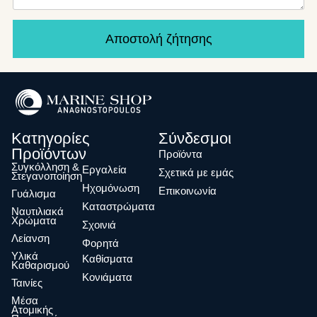
Αποστολή ζήτησης
Κατηγορίες
Σύνδεσμοι
Προϊόντων
Προϊόντα
Συγκόλληση &
Eργαλεία
Σχετικά με εμάς
Στεγανοποίηση
Ηχομόνωση
Επικοινωνία
Γυάλισμα
Καταστρώματα
Ναυτιλιακά
Χρώματα
Σχοινιά
Λείανση
Φορητά
Υλικά
Καθίσματα
Καθαρισμού
Κονιάματα
Ταινίες
Μέσα
Ατομικής