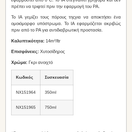
πρέπει να τριφτεί πριν την εφαρμογή του PA.
Το IA γεμίζει τους πόρους τηςγια να αποκτήσει ένα
ομοιόμορφο υπόστρωμα. Το IA εφαρμόζεται ακριβώς
πριν από το PA για αντιδιαβρωτική προστασία.
Καλυπτικότητα:
14m²/ltr
Επισφάνειες:
Χυτοσίδηρος
Χρώμα:
Γκρι ανοιχτό
Κωδικός
Συσκευασία
NX151964
350ml
NX151965
750ml