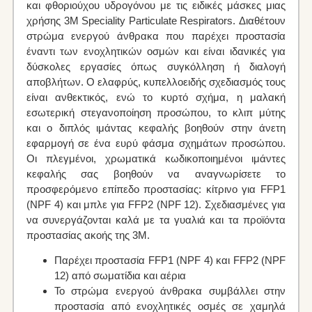
και φθοριούχου υδρογόνου με τις ειδικές μάσκες μιας
χρήσης 3M Speciality Particulate Respirators. Διαθέτουν
στρώμα ενεργού άνθρακα που παρέχει προστασία
έναντι των ενοχλητικών οσμών και είναι ιδανικές για
δύσκολες εργασίες όπως συγκόλληση ή διαλογή
αποβλήτων. Ο ελαφρύς, κυπελλοειδής σχεδιασμός τους
είναι ανθεκτικός, ενώ το κυρτό σχήμα, η μαλακή
εσωτερική στεγανοποίηση προσώπου, το κλιπ μύτης
και ο διπλός ιμάντας κεφαλής βοηθούν στην άνετη
εφαρμογή σε ένα ευρύ φάσμα σχημάτων προσώπου.
Οι πλεγμένοι, χρωματικά κωδικοποιημένοι ιμάντες
κεφαλής σας βοηθούν να αναγνωρίσετε το
προσφερόμενο επίπεδο προστασίας: κίτρινο για FFP1
(NPF 4) και μπλε για FFP2 (NPF 12). Σχεδιασμένες για
να συνεργάζονται καλά με τα γυαλιά και τα προϊόντα
προστασίας ακοής της 3Μ.
Παρέχει προστασία FFP1 (NPF 4) και FFP2 (NPF
12) από σωματίδια και αέρια
Το στρώμα ενεργού άνθρακα συμβάλλει στην
προστασία από ενοχλητικές οσμές σε χαμηλά