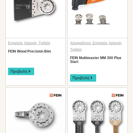
Εργαλεία
,
Λείανση
,
Τριβεία
Αλοιφαδόροι
,
Εργαλεία
,
Λείανση
,
Τριβεία
FEIN Wood Precision Bim
FEIN Multimaster MM 300 Plus
Start
Προβολή
Προβολή