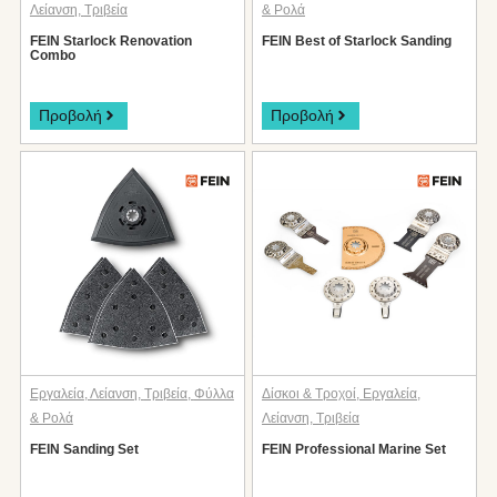
Λείανση
,
Τριβεία
& Ρολά
FEIN Starlock Renovation
FEIN Best of Starlock Sanding
Combo
Προβολή
Προβολή
Εργαλεία
,
Λείανση
,
Τριβεία
,
Φύλλα
Δίσκοι & Τροχοί
,
Εργαλεία
,
& Ρολά
Λείανση
,
Τριβεία
FEIN Sanding Set
FEIN Professional Marine Set