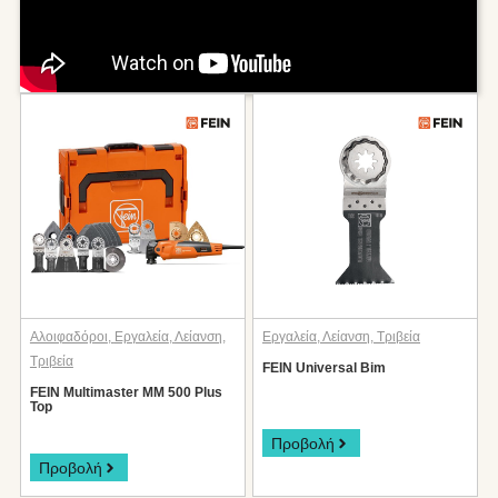
Αλοιφαδόροι
,
Εργαλεία
,
Λείανση
,
Εργαλεία
,
Λείανση
,
Τριβεία
Τριβεία
FEIN Universal Bim
FEIN Multimaster MM 500 Plus
Top
Προβολή
Προβολή